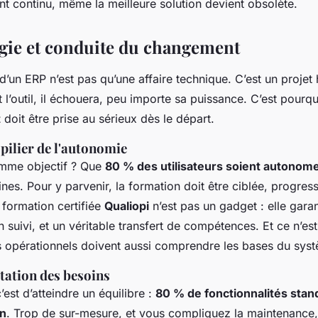
continu, même la meilleure solution devient obsolète.
ie et conduite du changement
’un ERP n’est pas qu’une affaire technique. C’est un projet
t l’outil, il échouera, peu importe sa puissance. C’est pourq
t
doit être prise au sérieux dès le départ.
pilier de l'autonomie
omme objectif ? Que
80 % des utilisateurs soient autonom
es. Pour y parvenir, la formation doit être ciblée, progres
 formation certifiée
Qualiopi
n’est pas un gadget : elle garan
suivi, et un véritable transfert de compétences. Et ce n’es
es opérationnels doivent aussi comprendre les bases du sys
ptation des besoins
’est d’atteindre un équilibre :
80 % de fonctionnalités stan
on
. Trop de sur-mesure, et vous compliquez la maintenance,