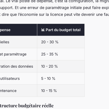
l. Le vrai poste de dépense, c’est la configuration, la migra
support. Et une erreur de paramétrage initiale peut faire exp
t dire que l’économie sur la licence peut vite devenir une f
épense
📊 Part du budget total
ielles
20 - 30 %
 et paramétrage
25 - 35 %
gration des données
10 - 20 %
utilisateurs
5 - 10 %
intenance
10 - 15 %
tructure budgétaire réelle