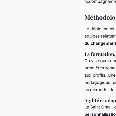
accompagnement 
Méthodolog
Le déploiement d
équipes rejetten
du changemen
La formation, 
On vise quoi c
premières semain
aux profils. Une
pédagogique, un 
aux experts : l
Agilité et ada
Le Saint Graal, c
personnalisati