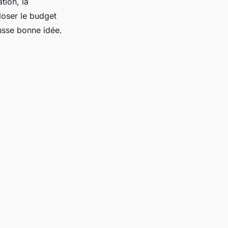
tion, la
loser le budget
ausse bonne idée.