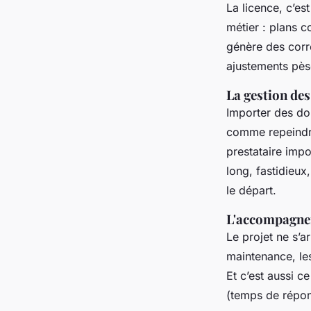
La licence, c’est
métier : plans c
génère des corre
ajustements pès
La gestion de
Importer des do
comme repeindre
prestataire imp
long, fastidieux
le départ.
L'accompagne
Le projet ne s’a
maintenance, les
Et c’est aussi c
(temps de répons