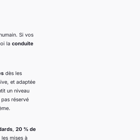
 humain. Si vos
uoi la
conduite
es
dès les
sive, et adaptée
tit un niveau
t pas réservé
tème.
dards
,
20 % de
 les mises à