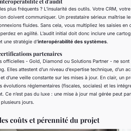
interopérabilité et d'audit
les plus fréquents ? L’insularité des outils. Votre CRM, votr
tion doivent communiquer. Un prestataire sérieux maîtrise l
onnexions fluides. Sans cela, vous multipliez les saisies en 
 perdez en agilité. L’audit initial doit donc inclure une carto
et une stratégie d’
interopérabilité des systèmes
.
certifications partenaires
ns officielles - Gold, Diamond ou Solutions Partner - ne son
. Elles attestent d’un niveau d’expertise technique, d’un ac
et d’une veille constante sur les mises à jour. En clair, un pre
s évolutions réglementaires (fiscales, sociales) et les intégr
. Ce n’est pas du luxe : une mise à jour mal gérée peut par
plusieurs jours.
es coûts et pérennité du projet