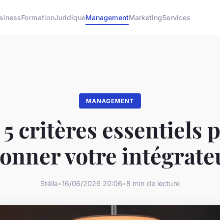
siness
Formation
Juridique
Management
Marketing
Services
MANAGEMENT
 5 critères essentiels 
ionner votre intégrat
Stélla
•
16/06/2026 20:06
•
8 min de lecture