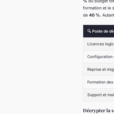
%
du budget tota
formation et le 
de
40 %
. Autan
🔍 Poste de d
Licences logic
Configuration
Reprise et mi
Formation des 
Support et ma
Décrypter la s