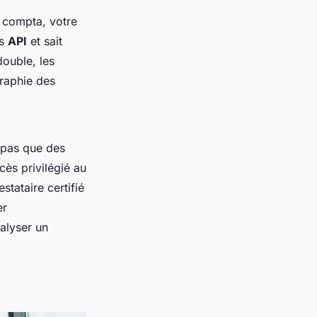
e compta, votre
es
API
et sait
double, les
graphie des
t pas que des
cès privilégié au
stataire certifié
er
alyser un