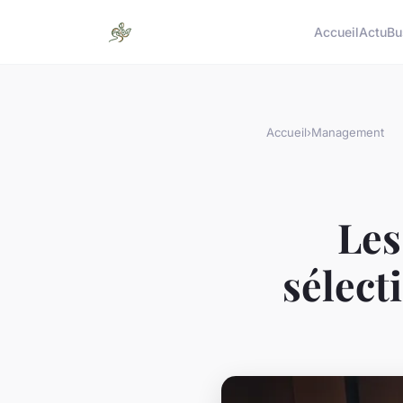
Accueil
Actu
Bu
Accueil
›
Management
Les
sélect