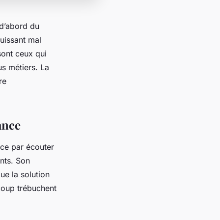
d’abord du
 puissant mal
sont ceux qui
us métiers. La
re
ance
nce par écouter
nts. Son
ue la solution
ucoup trébuchent