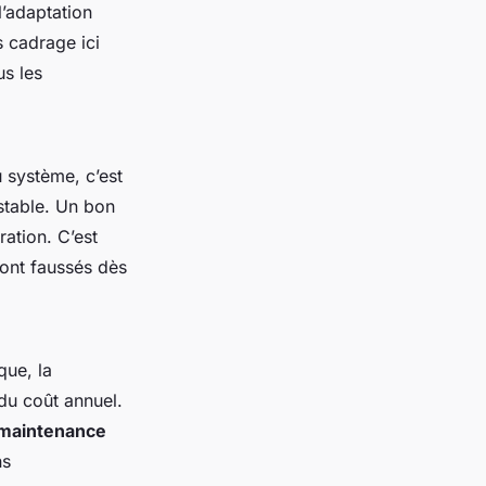
l’adaptation
s cadrage ici
us les
 système, c’est
stable. Un bon
ation. C’est
ront faussés dès
que, la
 du coût annuel.
maintenance
ns