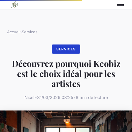
Accueil
›
Services
SERVICES
Découvrez pourquoi Keobiz
est le choix idéal pour les
artistes
Nicet
•
31/03/2026 08:25
•
8 min de lecture