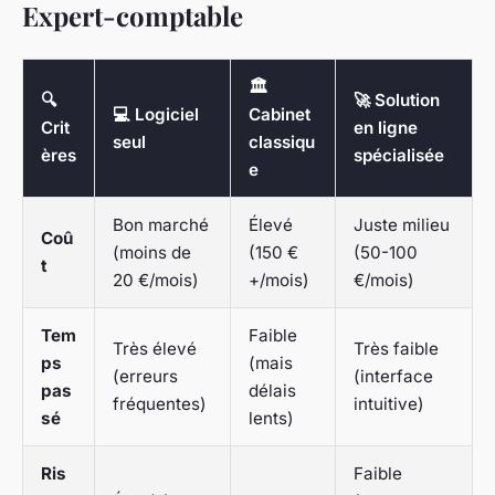
Expert-comptable
🏛️
🔍
🚀 Solution
💻 Logiciel
Cabinet
Crit
en ligne
seul
classiqu
ères
spécialisée
e
Bon marché
Élevé
Juste milieu
Coû
(moins de
(150 €
(50-100
t
20 €/mois)
+/mois)
€/mois)
Tem
Faible
Très élevé
Très faible
ps
(mais
(erreurs
(interface
pas
délais
fréquentes)
intuitive)
sé
lents)
Ris
Faible